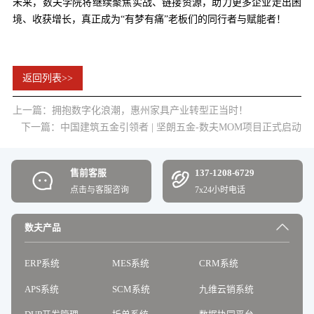
未来，数夫学院将继续聚焦实战、链接资源，助力更多企业走出困
境、收获增长，真正成为“有梦有痛”老板们的同行者与赋能者！
返回列表>>
上一篇：拥抱数字化浪潮，惠州家具产业转型正当时！
下一篇：中国建筑五金引领者 | 坚朗五金-数夫MOM项目正式启动
售前客服
137-1208-6729
点击与客服咨询
7x24小时电话
数夫产品
ERP系统
MES系统
CRM系统
APS系统
SCM系统
九维云销系统