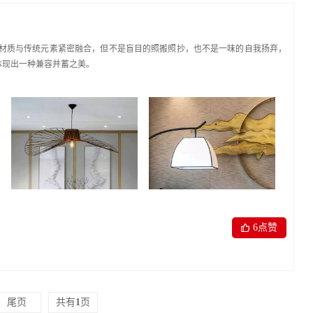
代材质与传统元素紧密融合，但不是盲目的照搬照抄，也不是一味的自我扬弃，
体现出一种兼容并蓄之美。
6
点赞
尾页
共有
1
页