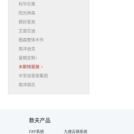
利华乐寓
阳光林森
鼎好家具
艾度巨迪
图森整体木作
南洋迪克
皇朝定制+
木斯特家居
>
中至信家居集团
南洋胡氏
数夫产品
ERP系统
九维云销系统