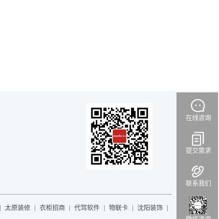
在线咨询
提交需求
您
致
好，
电
数
我们
夫
联系我们
随时
为您
|
太原装修
|
衣柜招商
|
代驾软件
|
物联卡
|
沈阳装饰
|
提供
销售：
137-
微信咨询