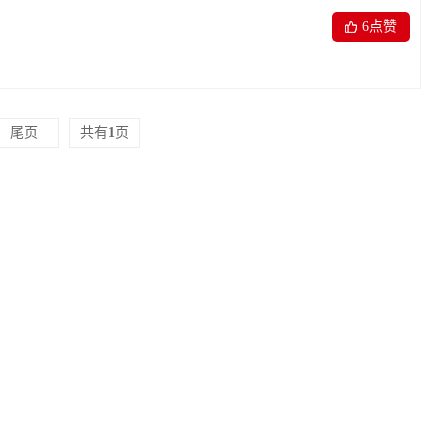
6
点赞
尾页
共有
1
页