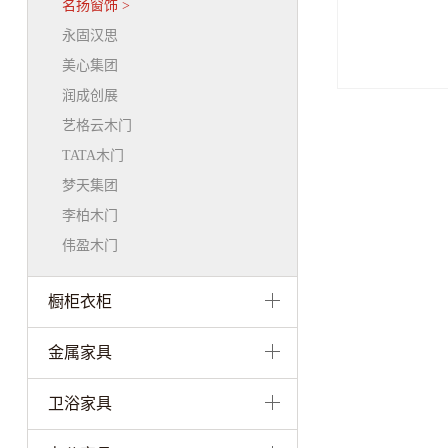
名扬窗饰
>
永固汉思
美心集团
润成创展
艺格云木门
TATA木门
梦天集团
李柏木门
伟盈木门
橱柜衣柜
金属家具
卫浴家具