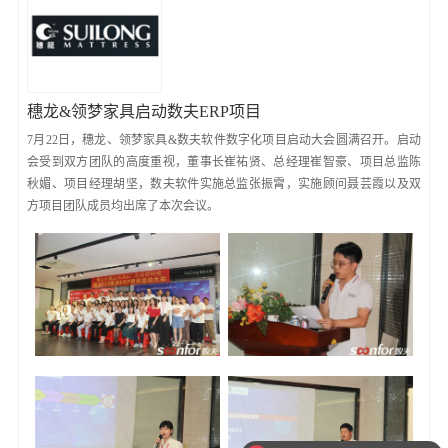
穗龙&领梦家具启动数夫ERP项目
7月22日，穗龙、领梦家具&数夫软件数字化项目启动大会圆满召开。启动
会受到双方团队的高度重视，董事长崔祐贤、总经理崔智豪、项目总监陈
秋媚、项目经理胡坚，数夫软件实施总监张振霄，实施顾问聂芸霞以及双
方项目团队成员均出席了本次会议。