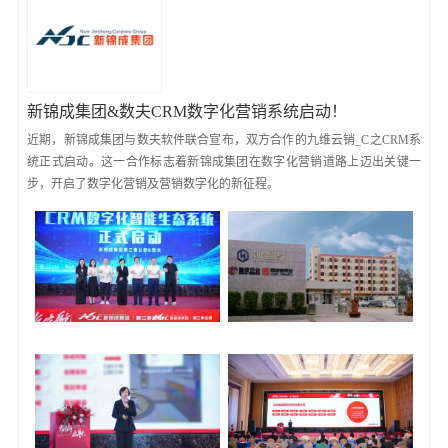
新锦成集团&数夫CRM数字化营销系统启动！
近期，新锦成集团与数夫软件联合宣布，双方合作的九维云销_C之CRM系
统正式启动。这一合作标志着新锦成集团在数字化营销道路上迈出关键一
步，开启了数字化营销及营销数字化的新征程。