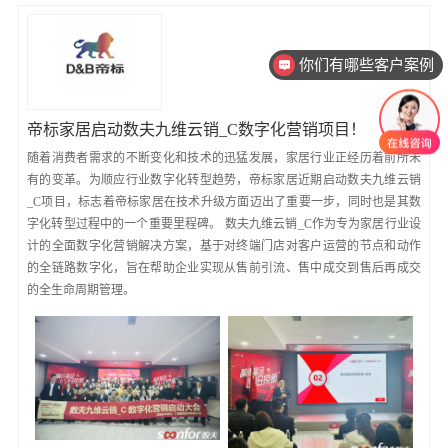
你们有哪些客户案例
帝标家居启动数夫九维云销_C数字化营销项目！
随着消费者需求的不断变化和技术的迅猛发展，家居行业正经历着前所未
有的变革。为顺应行业数字化转型趋势，帝标家居近期启动数夫九维云销
_C项目，标志着帝标家居在技术升级方面迈出了重要一步，同时也是其数
字化转型过程中的一个重要里程碑。 数夫九维云销_C作为专为家居行业设
计的全面数字化营销解决方案，基于对终端门店对客户运营的节点和动作
的全链路数字化，旨在帮助企业实现从售前引流、售中成交到售后再成交
的全生命周期管理。