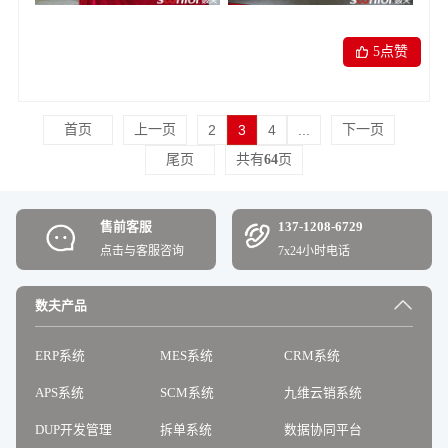
5
点赞
首页
上一页
2
3
4
...
下一页
尾页
共有
64
页
售前客服
137-1208-6729
点击与客服咨询
7x24小时电话
数夫产品
ERP系统
MES系统
CRM系统
APS系统
SCM系统
九维云销系统
DUP开发管理
拆单系统
数据协同平台